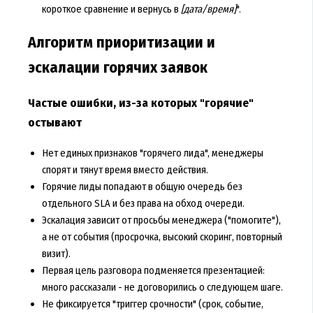
короткое сравнение и вернусь в
[дата/время]
".
Алгоритм приоритизации и
эскалации горячих заявок
Частые ошибки, из-за которых "горячие"
остывают
Нет единых признаков "горячего лида", менеджеры
спорят и тянут время вместо действия.
Горячие лиды попадают в общую очередь без
отдельного SLA и без права на обход очереди.
Эскалация зависит от просьбы менеджера ("помогите"),
а не от события (просрочка, высокий скоринг, повторный
визит).
Первая цель разговора подменяется презентацией:
много рассказали - не договорились о следующем шаге.
Не фиксируется "триггер срочности" (срок, событие,