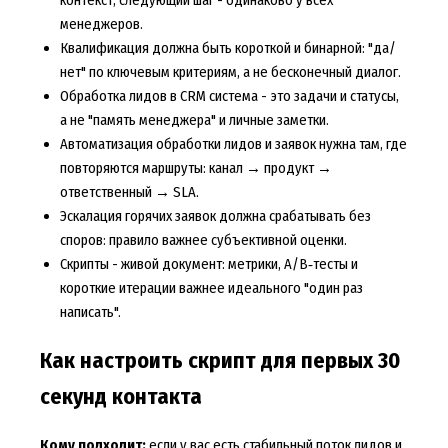
контекст, следующий шаг - одинаково у всех
менеджеров.
Квалификация должна быть короткой и бинарной: "да/
нет" по ключевым критериям, а не бесконечный диалог.
Обработка лидов в CRM система - это задачи и статусы,
а не "память менеджера" и личные заметки.
Автоматизация обработки лидов и заявок нужна там, где
повторяются маршруты: канал → продукт →
ответственный → SLA.
Эскалация горячих заявок должна срабатывать без
споров: правило важнее субъективной оценки.
Скрипты - живой документ: метрики, A/B‑тесты и
короткие итерации важнее идеального "один раз
написать".
Как настроить скрипт для первых 30
секунд контакта
Кому подходит:
если у вас есть стабильный поток лидов и