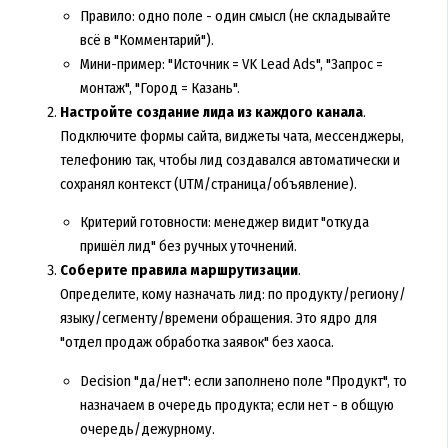
Правило: одно поле - один смысл (не складывайте
всё в "Комментарий").
Мини-пример: "Источник = VK Lead Ads", "Запрос =
монтаж", "Город = Казань".
Настройте создание лида из каждого канала
.
Подключите формы сайта, виджеты чата, мессенджеры,
телефонию так, чтобы лид создавался автоматически и
сохранял контекст (UTM/страница/объявление).
Критерий готовности: менеджер видит "откуда
пришёл лид" без ручных уточнений.
Соберите правила маршрутизации
.
Определите, кому назначать лид: по продукту/региону/
языку/сегменту/времени обращения. Это ядро для
"отдел продаж обработка заявок" без хаоса.
Decision "да/нет": если заполнено поле "Продукт", то
назначаем в очередь продукта; если нет - в общую
очередь/дежурному.