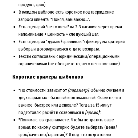
продукт, срок).
В каждом шаблоне есть короткое подтверждение
запроса клиента: "Понял, вам важно...".
Есть сценарий "нет ответа" на 2-3 касания: через время
напоминание + ценность + следующий шаг.
Есть сценарий "думаю/сравниваю": фиксируем критерий
выбора и договариваемся о дате возврата.
Тексты согласованы с юридическими/операционными
ограничениями (не обещаете то, чего нет в поставке).
Короткие примеры шаблонов
"По стоимости: зависит от
[параметр]
. Обычно считаем в
двух вариантах - базовый и оптимальный. Скажите, что
важнее: быстрее или дешевле? Тогда за 15 минут
подготовлю расчёт и созвонимся в
[время]
".
"Понимаю, вы сравниваете. Чтобы не тратить ваше
время: по какому критерию будете выбирать (цена/
срок/качество/гарантия)? Я под это подготовлю