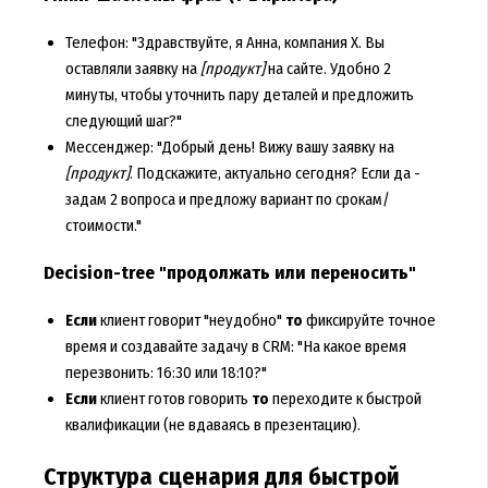
Телефон: "Здравствуйте, я Анна, компания X. Вы
оставляли заявку на
[продукт]
на сайте. Удобно 2
минуты, чтобы уточнить пару деталей и предложить
следующий шаг?"
Мессенджер: "Добрый день! Вижу вашу заявку на
[продукт]
. Подскажите, актуально сегодня? Если да -
задам 2 вопроса и предложу вариант по срокам/
стоимости."
Decision-tree "продолжать или переносить"
Если
клиент говорит "неудобно"
то
фиксируйте точное
время и создавайте задачу в CRM: "На какое время
перезвонить: 16:30 или 18:10?"
Если
клиент готов говорить
то
переходите к быстрой
квалификации (не вдаваясь в презентацию).
Структура сценария для быстрой