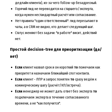
дедлайн клиента), из-за чего follow-up безадресный.
Горячий лид не переводится на старшего/эксперта,
когда нужен нестандартный расчёт или согласование.
Нет правила "один ответственный": лид пересылают в
чаты, а в CRM не видно, кто делает следующий шаг.
Статус меняют без задачи: "в работе" висит, действий
нет.
Простой decision-tree для приоритизации (да/
нет)
Если
клиент назвал срок и он короткий
то
помечаем как
приоритет и назначаем ближайший слот контакта.
Если
клиент - ЛПР и запрос понятен
то
сразу ведём к
коммерческому шагу (расчёт/КП/встреча).
Если
менеджер не может дать ответ без эксперта
то
подключаем эксперта в течение согласованного
времени, а не "как получится".