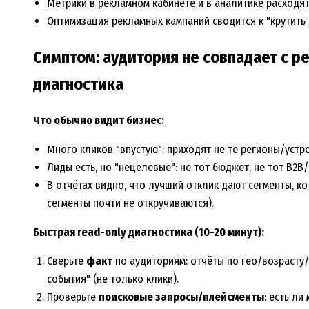
Метрики в рекламном кабинете и в аналитике расходят
Оптимизация рекламных кампаний сводится к "крутить 
Симптом: аудитория не совпадает с ре
диагностика
Что обычно видит бизнес:
Много кликов "впустую": приходят не те регионы/устр
Лиды есть, но "нецелевые": не тот бюджет, не тот B2B/B
В отчётах видно, что лучший отклик дают сегменты, к
сегменты почти не откручиваются).
Быстрая read-only диагностика (10-20 минут):
Сверьте
факт
по аудиториям: отчёты по гео/возрасту
события" (не только клики).
Проверьте
поисковые запросы/плейсменты
: есть л