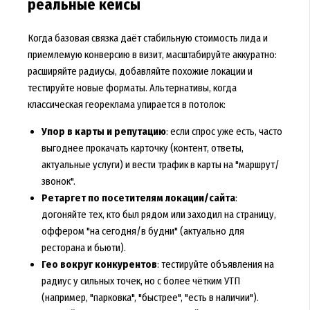
реальные кейсы
Когда базовая связка даёт стабильную стоимость лида и
приемлемую конверсию в визит, масштабируйте аккуратно:
расширяйте радиусы, добавляйте похожие локации и
тестируйте новые форматы. Альтернативы, когда
классическая геореклама упирается в потолок:
Упор в карты и репутацию
: если спрос уже есть, часто
выгоднее прокачать карточку (контент, ответы,
актуальные услуги) и вести трафик в карты на "маршрут/
звонок".
Ретаргет по посетителям локации/сайта
:
догоняйте тех, кто был рядом или заходил на страницу,
оффером "на сегодня/в будни" (актуально для
ресторана и бьюти).
Гео вокруг конкурентов
: тестируйте объявления на
радиус у сильных точек, но с более чётким УТП
(например, "парковка", "быстрее", "есть в наличии").