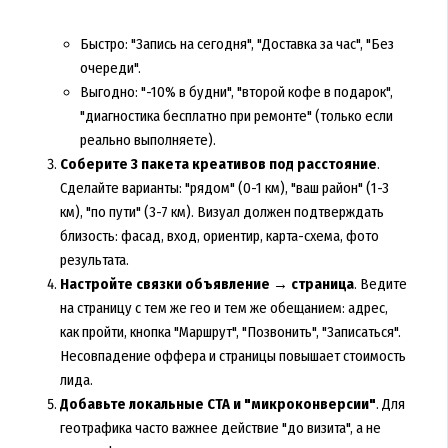
Быстро: "Запись на сегодня", "Доставка за час", "Без
очереди".
Выгодно: "-10% в будни", "второй кофе в подарок",
"диагностика бесплатно при ремонте" (только если
реально выполняете).
Соберите 3 пакета креативов под расстояние
.
Сделайте варианты: "рядом" (0-1 км), "ваш район" (1-3
км), "по пути" (3-7 км). Визуал должен подтверждать
близость: фасад, вход, ориентир, карта-схема, фото
результата.
Настройте связки объявление → страница
. Ведите
на страницу с тем же гео и тем же обещанием: адрес,
как пройти, кнопка "Маршрут", "Позвонить", "Записаться".
Несовпадение оффера и страницы повышает стоимость
лида.
Добавьте локальные CTA и "микроконверсии"
. Для
геотрафика часто важнее действие "до визита", а не