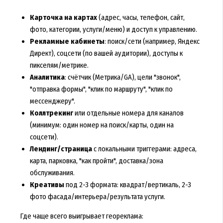
Карточка на картах
(адрес, часы, телефон, сайт,
фото, категории, услуги/меню) и доступ к управлению.
Рекламные кабинеты
: поиск/сети (например, Яндекс
Директ), соцсети (по вашей аудитории), доступы к
пикселям/метрике.
Аналитика
: счётчик (Метрика/GA), цели "звонок",
"отправка формы", "клик по маршруту", "клик по
мессенджеру".
Коллтрекинг
или отдельные номера для каналов
(минимум: один номер на поиск/карты, один на
соцсети).
Лендинг/страница
с локальными триггерами: адреса,
карта, парковка, "как пройти", доставка/зона
обслуживания.
Креативы
под 2-3 формата: квадрат/вертикаль, 2-3
фото фасада/интерьера/результата услуги.
Где чаще всего выигрывает геореклама: