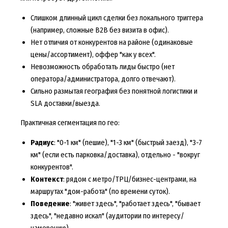
Слишком длинный цикл сделки без локального триггера
(например, сложные B2B без визита в офис).
Нет отличия от конкурентов на районе (одинаковые
цены/ассортимент), оффер "как у всех".
Невозможность обработать лиды быстро (нет
оператора/администратора, долго отвечают).
Сильно размытая география без понятной логистики и
SLA доставки/выезда.
Практичная сегментация по гео:
Радиус
: "0-1 км" (пешие), "1-3 км" (быстрый заезд), "3-7
км" (если есть парковка/доставка), отдельно - "вокруг
конкурентов".
Контекст
: рядом с метро/ТРЦ/бизнес-центрами, на
маршрутах "дом-работа" (по времени суток).
Поведение
: "живет здесь", "работает здесь", "бывает
здесь", "недавно искал" (аудитории по интересу/
намерению).