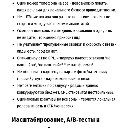
Один номер телефона на всё - невозможно понять,
какая реклама для локального бизнеса приводит звонки.
Нет UTM-меток или они разные по логике - отчёты не
сходятся между кабинетом и аналитикой.
Смешаны поисковые и медийные кампании в одну - вы
не видите, что именно приносит лид.
Не учитывают "пропущенные звонки" и скорость ответа -
лиды есть, продаж нет.
Оптимизируют по CPL, игнорируя качество: заявки "не
ваш район", "не ваш прайс", "не ваш формат".
Не обновляют карточку на картах: фото/категории/
график/услуги - падает конверсия в визит.
Нет сегментации по радиусу - рядом и далеко
конкурируют за бюджет, CPL становится нестабильным.
Одинаковые креативы на все зоны - теряется локальная
релевантность и CTR/конверсия.
Масштабирование, A/B‑тесты и