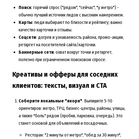
Поиск
: горячий спрос ("рядом", "сейчас", "у метро") -
обычно лучший источник лидов с высоким намерением.
Карты
: люди выбирают по близости и рейтингу; важно
качество карточки и отзывы.
Соцсети
: догрев и узнаваемость района, промо-акции,
ретаргет на посетителей сайта/карточки.
Баннерные сети
: охват вокруг точки и ретаргет,
полезно при ограниченном поисковом спросе.
Креативы и офферы для соседних
клиентов: тексты, визуал и CTA
Соберите локальные "якоря"
. Выпишите 5-10
ориентиров: метро, ТРЦ, бизнес-центры, районы, улицы,
а также "боль" рядом (пробки, парковка, очередь). Это
станет основой для объявлений и посадочных.
Ресторан: "2 минуты от метро", "обед за 30 минут",