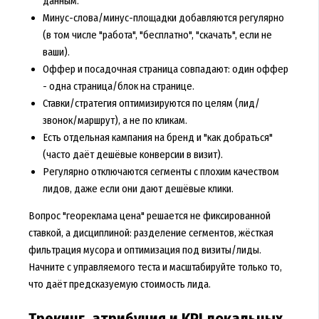
данным.
Минус-слова/минус-площадки добавляются регулярно
(в том числе "работа", "бесплатно", "скачать", если не
ваши).
Оффер и посадочная страница совпадают: один оффер
- одна страница/блок на странице.
Ставки/стратегия оптимизируются по целям (лид/
звонок/маршрут), а не по кликам.
Есть отдельная кампания на бренд и "как добраться"
(часто даёт дешёвые конверсии в визит).
Регулярно отключаются сегменты с плохим качеством
лидов, даже если они дают дешёвые клики.
Вопрос "геореклама цена" решается не фиксированной
ставкой, а дисциплиной: разделение сегментов, жёсткая
фильтрация мусора и оптимизация под визиты/лиды.
Начните с управляемого теста и масштабируйте только то,
что даёт предсказуемую стоимость лида.
Трекинг, атрибуция и KPI локальных