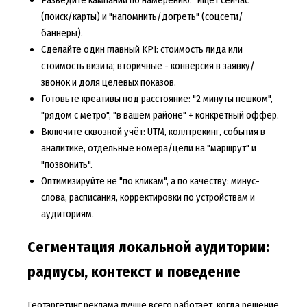
Разведите кампании по намерению: "ищет сейчас"
(поиск/карты) и "напомнить/догреть" (соцсети/
баннеры).
Сделайте один главный KPI: стоимость лида или
стоимость визита; вторичные - конверсия в заявку/
звонок и доля целевых показов.
Готовьте креативы под расстояние: "2 минуты пешком",
"рядом с метро", "в вашем районе" + конкретный оффер.
Включите сквозной учёт: UTM, коллтрекинг, события в
аналитике, отдельные номера/цели на "маршрут" и
"позвонить".
Оптимизируйте не "по кликам", а по качеству: минус-
слова, расписания, корректировки по устройствам и
аудиториям.
Сегментация локальной аудитории:
радиусы, контекст и поведение
Геотаргетинг реклама лучше всего работает, когда решение