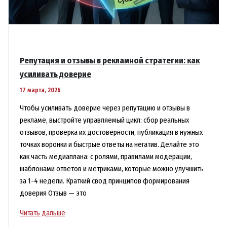
Репутация и отзывы в рекламной стратегии: как
усиливать доверие
17 марта, 2026
Чтобы усиливать доверие через репутацию и отзывы в
рекламе, выстройте управляемый цикл: сбор реальных
отзывов, проверка их достоверности, публикация в нужных
точках воронки и быстрые ответы на негатив. Делайте это
как часть медиаплана: с ролями, правилами модерации,
шаблонами ответов и метриками, которые можно улучшить
за 1-4 недели. Краткий свод принципов формирования
доверия Отзыв — это
Репутация
Читать дальше
и