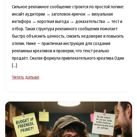
Сильное рекламное сообщение строится по простой логике:
инсайт аудитории → заголовок‑крючок → визуальная
метафора → короткая выгода → доказательства → тест и
отбор. Такая структура рекламного сообщения помогает
быстро объяснить ценность, снизить недоверие и повысить
отклик. Ниже — практичная инструкция для создания
рекламных креативов и проверки, что текст реально
продаёт. Сжатая формула привлекательного креатива Один
[…]
Креативы,
Читать дальше
которые
цепляют:
структура
сильного
рекламного
сообщения