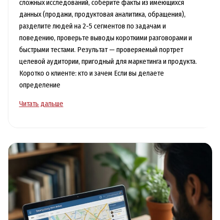
сложных исследований, соберите факты из имеющихся
данных (продажи, продуктовая аналитика, обращения),
разделите людей на 2-5 сегментов по задачам и
поведению, проверьте выводы короткими разговорами и
быстрыми тестами. Результат — проверяемый портрет
целевой аудитории, пригодный для маркетинга и продукта.
Коротко о клиенте: кто и зачем Если вы делаете
определение
Как
Читать дальше
определить
целевую
аудиторию
и
описать
её
без
сложных
исследований