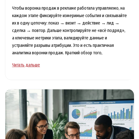
Чтобы воронка продаж в рекламе работала управляемо, на
каждом этапе фиксируйте измеримые события и связывайте
их в одну цепочку: показ → визит → действие → лид →
сделка → повтор. Дальше контролируйте не «всё подряд»,
а ключевые метрики этапа, валидируйте данные и
устраняйте разрывы атрибуции. Это и есть практичная
аналитика воронки продаж. Краткий обзор того,
Воронка
Читать дальше
продаж
в
рекламе:
что
измерять
на
каждом
этапе
и
какие