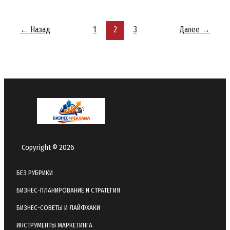
как
оценить
качество
←
Назад
1
2
3
Далее
→
заявок
и
не
убить
рекламу
плохой
обработкой
Copyright © 2026
БЕЗ РУБРИКИ
БИЗНЕС-ПЛАНИРОВАНИЕ И СТРАТЕГИЯ
БИЗНЕС-СОВЕТЫ И ЛАЙФХАКИ
ИНСТРУМЕНТЫ МАРКЕТИНГА