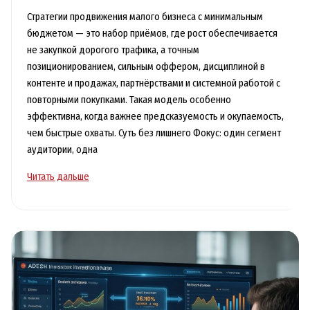
Стратегии продвижения малого бизнеса с минимальным
бюджетом — это набор приёмов, где рост обеспечивается
не закупкой дорогого трафика, а точным
позиционированием, сильным оффером, дисциплиной в
контенте и продажах, партнёрствами и системной работой с
повторными покупками. Такая модель особенно
эффективна, когда важнее предсказуемость и окупаемость,
чем быстрые охваты. Суть без лишнего Фокус: один сегмент
аудитории, одна
Продвижение
Читать дальше
малого
бизнеса
с
минимальным
бюджетом:
эффективные
стратегии
и