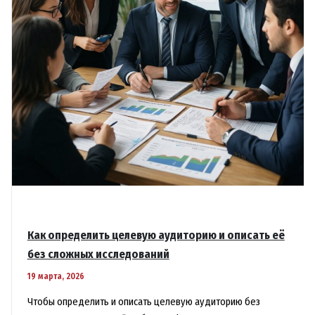
метрики
важны
Как определить целевую аудиторию и описать её
без сложных исследований
19 марта, 2026
Чтобы определить и описать целевую аудиторию без