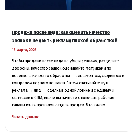
Продажи после лида: как оценить качество
заявок и не убить рекламу плохой обработкой
16 марта, 2026
Чтобы продажи после лида не убили рекламу, разделите
две зоны: качество заявок оценивайте метриками по
воронке, а качество обработки — регламентом, скорингом и
контролем первого контакта. Затем связывайте путь
реклама → лид → сделка в одной логике и с едиными
статусами в CRM, иначе вы начнёте отключать рабочие
каналы из-за провалов отдела продаж. Что важно
Продажи
Читать дальше
после
лида: