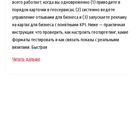
всего работает, когда вы одновременно (1) приводите в
порядок карточки в геосервисах, (2) системно ведёте
управление отзывами для бизнеса и (3) запускаете рекламу
на картах для бизнеса с понятными KPI. Ниже — практичная
инструкция: что проверить, как настроить геотаргетинг, какие
форматы тестировать и как связать показы с реальными
визитами. Быстрая
Локальная
Читать дальше
реклама
для
офлайн-
бизнеса
в
картах
и
геосервисах:
отзывы
и