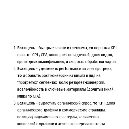
Если
цель - быстрые заявки из рекламы,
то
первыми KPI
ставьте: CPL/CPA, конверсия посадочной, доля лидов,
прошедших квалификацию, и скорость обработки лидов.
Если
цель - удешевить performance за счёт прогрева,
то
добавьте: рост конверсии из визита в лид на
"прогретых" сегментах, долю ретаргет-конверсий,
вовлечённость в ключевые материалы (дочитывания/
клики по CTA).
Если
цель - вырастить органический спрос,
то
KPI: доля
органического трафика в коммерческие страницы,
позиции/видимость по кластерам, количество
конверсий с органики и ассист-конверсии контента.