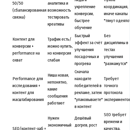
50/50
аналитика и
укрепление
координация,
(сбалансированная
возможность
конверсии,
иначе каналы
связка)
тестировать
быстрее
"тянут одеяло
креативы
обучение
Быстрый
Без
Контент для
Трафик есть/
эффект за счёт
дисциплины в
конверсии +
можно купить,
улучшения
тестах
performance на
но конверсия
посадочных и
улучшения
охват
слабая
прогрева
"размажутся"
Сначала
Ниша новая,
Performance для
находите
Требует
непонятно,
исследования +
победителей в
точного
какие
контент для
рекламе, затем
протокола
сообщения
масштабирования
"упаковываете"
эксперименто
работают
в контент
SEO требует
Нужен
Дешёвый
времени и
экономичный
догрев, рост
SEO/контент-хаб +
качества,