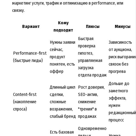
маркетинг услуги
, трафик и оптимизацию в performance, или
связку.
Кому
Вариант
Плюсы
Минусы
подходит
Быстрая
Нужны заявки
Зависимость
проверка
сейчас,
от аукциона,
Performance-first
гипотез,
продукт
риск выгорани
(быстрые лиды)
управляемая
понятен, есть
связок без
загрузка
оффер
прогрева
отдела продаж
Дольше до
Длинный цикл
Рост доверия,
заметного
Content-first
сделки,
SEO-актив,
эффекта,
(накопление
сложные
снижение
нужен
спроса)
возражения,
"трения" в
редакционный
слабый бренд
продажах
процесс
Одновременно
Есть базовая
лиды и
Нужна