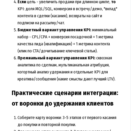
Если
цель - увеличить продажи при длинном цикле,
то
KPI: доля MQL/SQL, конверсия в встречу/демо, "вклад"
контента в сделки (касания), возвраты на сайт и
подписки на рассылку/чат.
Бюджетный вариант управления KPI:
минимальный
набор - CPL/CPA + конверсия посадочной + 1 метрика
качества лида (квалификация) + 1 метрика контента
(клик по CTA/дочитывание ключевой статьи).
Премиальный вариант управления KPI:
сквозная
аналитика по сделкам, мультиканальная атрибуция,
когортный анализ удержания и отдельные KPI для
креатива/сообщения (какие смыслы дают лучший LTV).
Практические сценарии интеграции:
от воронки до удержания клиентов
Соберите карту воронки: 3-5 этапов от первого касания
до покупки и повторной покупки.