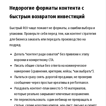
Недорогие форматы контента с
быстрым возвратом инвестиций
Быстрый ROI чаще ломают не форматы, а ошибки выбора и
упаковки. Проверьте себя перед тем, как
контент стратегия
для бизнеса заказать
или передать производство на
подряд.
Делать "контент ради охватов" без привязки к этапу
воронки и конкретному CTA.
Писать общие статьи без ответа на коммерческое
намерение (сравнения, критерии, кейсы, "как выбрать").
Пытаться сразу снять дорогой продакшн, не проверив
сообщение через простые креативы в performance.
Раздувать контент-план вместо 5-10 материалов,
которые реально закрывают ключевые возражения.
Не переиспользовать: один вебинар не превращать в
статью, серию коротких клипов, чек-лист, письмо и скрипт