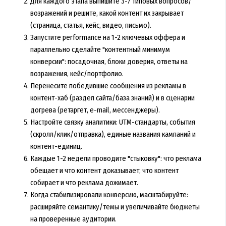
Для каждого этапа выпишите 3-7 типовых вопросов/
возражений и решите, какой контент их закрывает
(страница, статья, кейс, видео, письмо).
Запустите performance на 1-2 ключевых оффера и
параллельно сделайте "контентный минимум
конверсии": посадочная, блоки доверия, ответы на
возражения, кейс/портфолио.
Перенесите победившие сообщения из рекламы в
контент-хаб (раздел сайта/база знаний) и в сценарии
догрева (ретаргет, e-mail, мессенджеры).
Настройте связку аналитики: UTM-стандарты, события
(скролл/клик/отправка), единые названия кампаний и
контент-единиц.
Каждые 1-2 недели проводите "стыковку": что реклама
обещает и что контент доказывает; что контент
собирает и что реклама дожимает.
Когда стабилизировали конверсию, масштабируйте:
расширяйте семантику/темы и увеличивайте бюджеты
на проверенные аудитории.