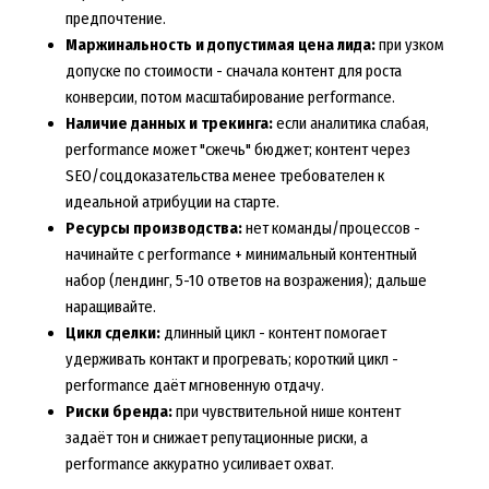
предпочтение.
Маржинальность и допустимая цена лида:
при узком
допуске по стоимости - сначала контент для роста
конверсии, потом масштабирование performance.
Наличие данных и трекинга:
если аналитика слабая,
performance может "сжечь" бюджет; контент через
SEO/соцдоказательства менее требователен к
идеальной атрибуции на старте.
Ресурсы производства:
нет команды/процессов -
начинайте с performance + минимальный контентный
набор (лендинг, 5-10 ответов на возражения); дальше
наращивайте.
Цикл сделки:
длинный цикл - контент помогает
удерживать контакт и прогревать; короткий цикл -
performance даёт мгновенную отдачу.
Риски бренда:
при чувствительной нише контент
задаёт тон и снижает репутационные риски, а
performance аккуратно усиливает охват.