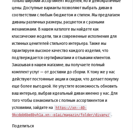
только широкий ассортимент моделей, но и демократичные
цены. Доступные варианты позволяют выбрать диван в
соответствии с любым бюджетом и стилем. Мы предлагаем
диваны различных размеры, расцветок и с разными
механизмами. В нашем каталоге вы найдете как
классические модели, так и современные исполнения для
истинных ценителей стильного интерьера. Также мы
гарантируем высокое качество каждого изделия, что
подтверждается сертификатами и отзывами клиентов.
Заказывая в нашем магазине, вы получаете полный
комплект услуг — от доставки до сборки. К тому же у нас
действуют постоянные акции и скидки, что делает покупку
еще более выгодной. Не упустите возможность обновить
ваш интерьер, выбрав идеальный диван именно у нас. Для
того чтобы ознакомиться с полным ассортиментом и
условиями, зайдите на
https://xn--40-
.
9kcdpb6be8byh1a.xn--p1ai/magazin/folder/divany/
Поделиться