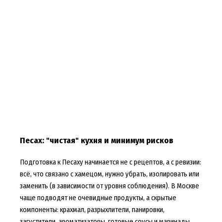
Песах: "чистая" кухня и минимум рисков
Подготовка к Песаху начинается не с рецептов, а с ревизии:
всё, что связано с хамецом, нужно убрать, изолировать или
заменить (в зависимости от уровня соблюдения). В Москве
чаще подводят не очевидные продукты, а скрытые
компоненты: крахмал, разрыхлители, панировки,
загустители, ароматизаторы, готовые соусы и маринады.