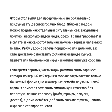
Чтобы стол выглядел продуманным, не обязательно
придумывать десяток горячих блюд. Яблоки с мёдом
можно подать как отдельный ритуальный сет: аккуратные
ломтики, несколько видов мёда, орехи. Гранат "работает" и
в салате, и как самостоятельная закуска - зёрна в маленьких
пиалах. Рыбу удобно запечь порционно или целиком, а к
хале достаточно поставить 2-3 намазки вроде хумуса,
паштета или баклажанной икры - и композиция уже собрана.
Если время впритык, часть задач разумно снять заранее:
сегодня кошерный кейтеринг в Москве закрывает не только
банкетный формат, но и камерные семейные ужины. Такой
вариант помогает сохранить символику и качество без
перегруза: привозят основу (рыбу, гарниры, закуски,
десерт), а дома остаётся добавить свежие фрукты, напитки
и красиво сервировать стол.