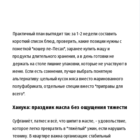
Практичный план выглядит так: за 1-2 недели составить
короткий список блюд, проверить, какие позиции нужны с
пометкой "кошер ле‑Песах", заранее купить мацу и
продукты длительного хранения, а в день готовки не
держать на столе лишние упаковки, которые не участвуют в
меню. Если есть сомнения, лучше выбрать понятную
альтернативу: цельный кусок мяса вместо маринованного
полуфабриката, отдельные специи вместо "приправы для
всего".
Ханука: праздник масла без ощущения тяжести
Суфганиёт, латкес и всё, что шипит в масле, - удовольствие,
которое легко превратить в "тяжёлый" ужин, если нарушить
технику. В квартире важна организация: стабильный